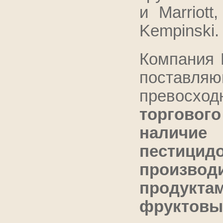
и Marriott
Kempinski.
Компания 
поставляю
превосход
торгового
наличи
пестицидо
произво
продуктам
фруктовым