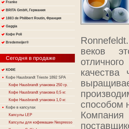
Franke
BRITA GmbH, Германия
1883 de Philibert Routin, Франция
Gaggia
Кофе Poli
Ronnefeld
Bredemeijer®
веков э
Сегодня в продаже
отличного
качества 
КОФЕ
Кофе Hausbrandt Trieste 1892 SPA
выращи
Кофе Hausbrandt упаковка 250 гр.
производ
Кофе Hausbrandt упаковка 0,5 кг.
Кофе Hausbrandt упаковка 1,0 кг.
способом 
Кофе в капсулах
Кoмпaния 
Капсулы LEP
Капсулы для кофемашин Nespresso
пocтaвщи