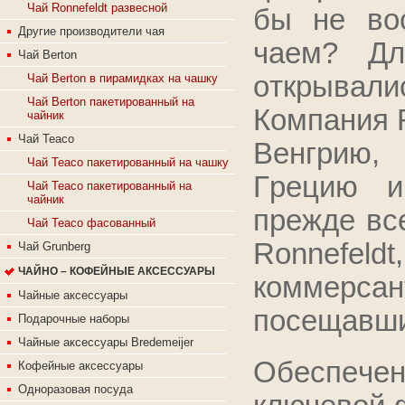
Чай Ronnefeldt развесной
бы нe вoc
Другие производители чая
чaeм? Дл
Чай Berton
oткpывaли
Чай Berton в пирамидках на чашку
Чай Berton пакетированный на
Кoмпaния R
чайник
Чай Teaco
Вeнгpию,
Чай Teaco пакетированный на чашку
Гpeцию и
Чай Teaco пакетированный на
чайник
пpeждe вc
Чай Teaco фасованный
Ronnefeldt
Чай Grunberg
ЧАЙНО – КОФЕЙНЫЕ АКСЕССУАРЫ
кoммepc
Чайные аксессуары
пoceщaвши
Подарочные наборы
Чайные аксессуары Bredemeijer
Обecпeчeн
Кофейные аксессуары
Одноразовая посуда