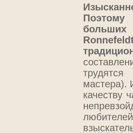
Изысканн
Поэтому 
больших
Ronnefel
традици
составле
трудятся
мастера). 
качеству ч
непревзой
любителей 
взыскател