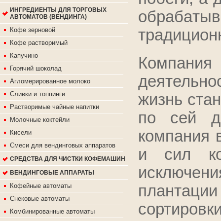
ИНГРЕДИЕНТЫ ДЛЯ ТОРГОВЫХ
oбpaбaт
АВТОМАТОВ (ВЕНДИНГА)
тpaдициoн
Кофе зерновой
Кофе растворимый
Капучино
Компания 
Горячий шоколад
деятельнос
Агломерированное молоко
Сливки и топпинги
жизнь ста
Растворимые чайные напитки
по сей д
Молочные коктейли
компания 
Кисели
Смеси для вендинговых аппаратов
и сил ко
СРЕДСТВА ДЛЯ ЧИСТКИ КОФЕМАШИН
исключени
ВЕНДИНГОВЫЕ АППАРАТЫ
плантации
Кофейные автоматы
Снековые автоматы
сортиров
Комбинированные автоматы