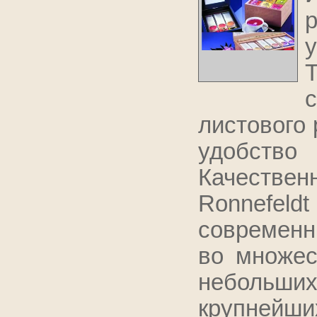
у
листового 
удобств
Качествен
Ronnefel
современн
во множес
небольших
крупнейших