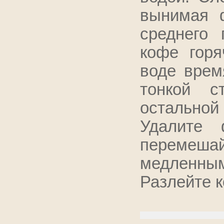
вынимая 
среднего 
кофе горя
воде врем
тонкой с
остально
Удалите 
перемеш
медленн
Разлейте к