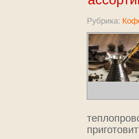
Рубрика:
Коф
теплопр
приготови