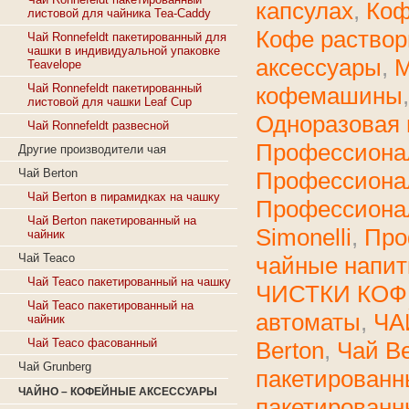
капсулах
,
Коф
листовой для чайника Tea-Caddy
Кофе раство
Чай Ronnefeldt пакетированный для
чашки в индивидуальной упаковке
аксессуары
,
М
Teavelope
Чай Ronnefeldt пакетированный
кофемашины
листовой для чашки Leaf Cup
Одноразовая 
Чай Ronnefeldt развесной
Профессиона
Другие производители чая
Чай Berton
Профессиона
Чай Berton в пирамидках на чашку
Профессиона
Чай Berton пакетированный на
Simonelli
,
Про
чайник
Чай Teaco
чайные напит
Чай Teaco пакетированный на чашку
ЧИСТКИ КО
Чай Teaco пакетированный на
автоматы
,
ЧА
чайник
Чай Teaco фасованный
Berton
,
Чай Be
Чай Grunberg
пакетированн
ЧАЙНО – КОФЕЙНЫЕ АКСЕССУАРЫ
пакетированн