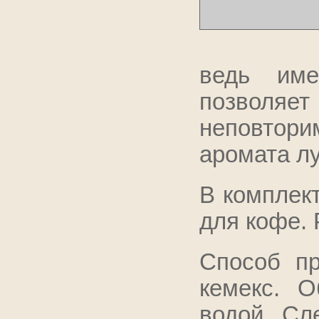
ведь име
позволя
неповторим
аромата л
В комплект
для кофе. 
Способ пр
кемекс. О
водой. Сл