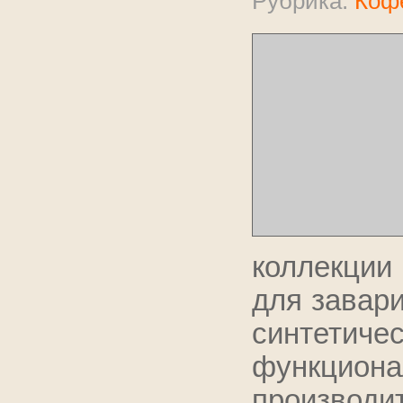
Рубрика:
Коф
коллекции
для завари
синтетиче
функциона
производит