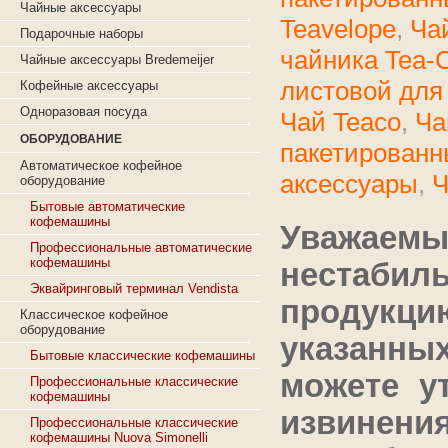
Чайные аксессуары
Teavelope
,
Ча
Подарочные наборы
чайника Tea-
Чайные аксессуары Bredemeijer
листовой для
Кофейные аксессуары
Одноразовая посуда
Чай Teaco
,
Ча
ОБОРУДОВАНИЕ
пакетированн
Автоматическое кофейное
аксессуары
,
Ч
оборудование
Бытовые автоматические
кофемашины
Уважаем
Профессиональные автоматические
кофемашины
нестаби
Эквайринговый терминал Vendista
продукцию
Классическое кофейное
оборудование
указанны
Бытовые классические кофемашины
можете у
Профессиональные классические
кофемашины
извинен
Профессиональные классические
кофемашины Nuova Simonelli