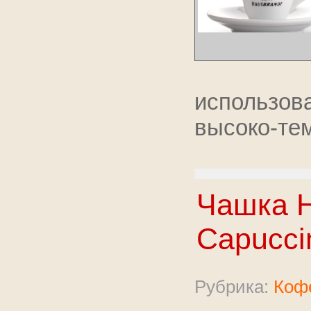
использо
высоко-те
Чашка H
Сapucci
Рубрика:
Коф