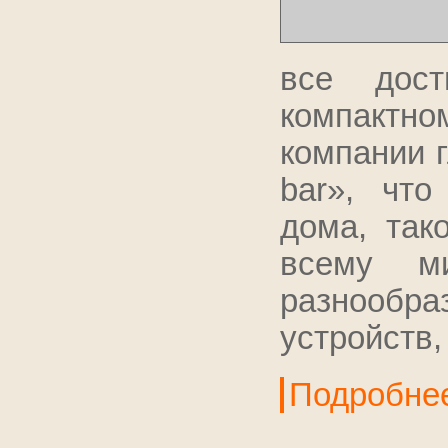
все дост
компактно
компании г
bar», что
дома, так
всему м
разнообр
устройств
Подробне