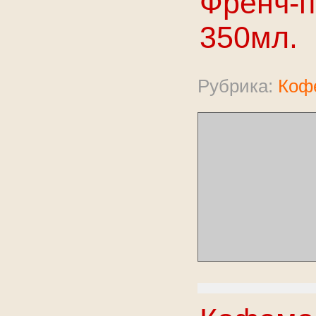
Френч-п
350мл.
Рубрика:
Коф