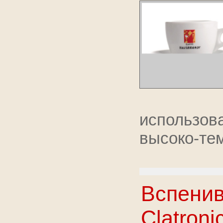
использо
высоко-те
Вспенив
Clatroni