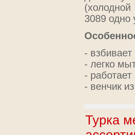
(холодной 
3089 одно 
Особенно
- взбивает
- легко мы
- работает
- венчик 
Турка м
ассорти