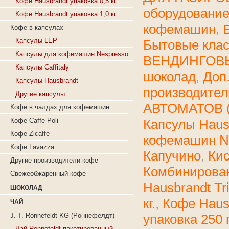
Кофе Hausbrandt упаковка 0,5 кг.
оборудовани
Кофе Hausbrandt упаковка 1,0 кг.
кофемашин
,
Кофе в капсулах
Капсулы LEP
Бытовые кла
Капсулы для кофемашин Nespresso
ВЕНДИНГОВ
Капсулы Caffitaly
шоколад
,
Доп
Капсулы Hausbrandt
производител
Другие капсулы
АВТОМАТОВ 
Кофе в чалдах для кофемашин
Капсулы Haus
Кофе Caffe Poli
Кофе Zicaffe
кофемашин N
Кофе Lavazza
Капучино
,
Ки
Другие производители кофе
Комбинирова
Свежеобжаренный кофе
Hausbrandt Tr
ШОКОЛАД
кг.
,
Кофе Hausb
ЧАЙ
упаковка 250 г
J. T. Ronnefeldt KG (Рoннeфeлдт)
Чай Ronnefeldt пакетированный