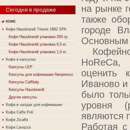
на рынке г
Сегодня в продаже
также обо
КОФЕ
городе Вл
Кофе Hausbrandt Trieste 1892 SPA
Кофе Hausbrandt упаковка 250 гр.
Основны
Кофе Hausbrandt упаковка 0,5 кг.
Кофейно
Кофе Hausbrandt упаковка 1,0 кг.
HoReCa, 
Кофе в капсулах
Капсулы LEP
оценить 
Капсулы для кофемашин Nespresso
Иваново и
Капсулы Caffitaly
Капсулы Hausbrandt
было толь
Другие капсулы
уровня (
Кофе в чалдах для кофемашин
Кофе Caffe Poli
являются 
Кофе Zicaffe
Работая 
Кофе Lavazza