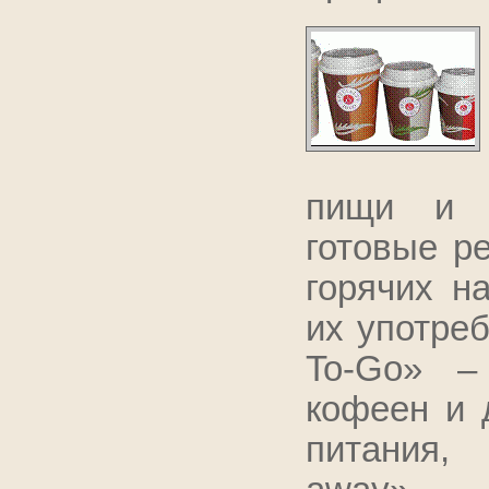
пищи и н
готовые р
горячих н
их употреб
To-Go» –
кофеен и 
питания,