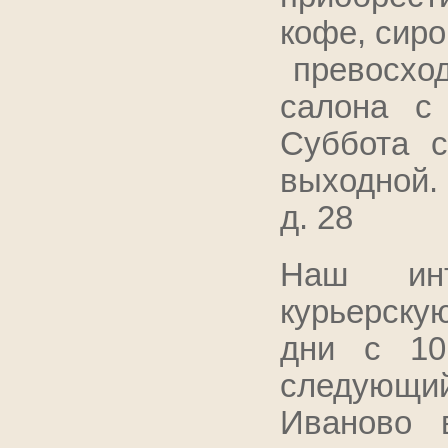
кофе, сиро
превосход
салона с
Суббота с
выходной.
д. 28
Наш инт
курьерску
дни с 10
следующи
Иваново 