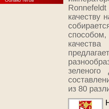
Облако тегов
Ronnefeld
качеству н
собираетс
способом, 
качества 
предла
разнообра
зеленого 
составлен
из 80 разл