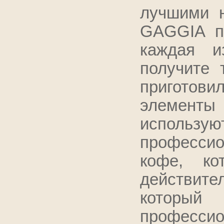
лучшими 
GAGGIA пр
каждая и
получите 
приготов
элементы
использ
професси
кофе, ко
действите
котор
профессио