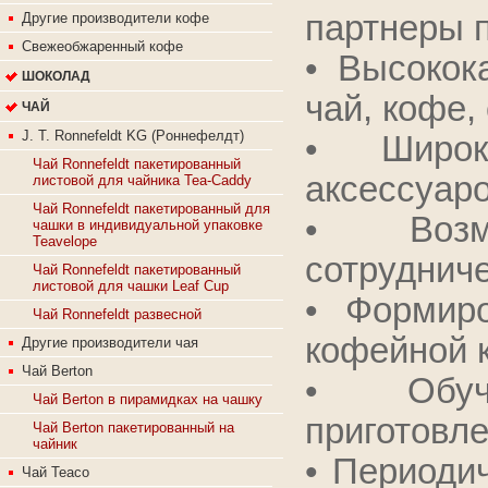
партнеры 
Другие производители кофе
Свежеобжаренный кофе
• Высокок
ШОКОЛАД
чай, кофе,
ЧАЙ
J. T. Ronnefeldt KG (Рoннeфeлдт)
• Широк
Чай Ronnefeldt пакетированный
аксессуаро
листовой для чайника Tea-Caddy
Чай Ronnefeldt пакетированный для
• Возм
чашки в индивидуальной упаковке
Teavelope
сотруднич
Чай Ronnefeldt пакетированный
листовой для чашки Leaf Cup
• Формир
Чай Ronnefeldt развесной
кофейной 
Другие производители чая
Чай Berton
• Обуч
Чай Berton в пирамидках на чашку
приготовле
Чай Berton пакетированный на
чайник
• Периоди
Чай Teaco