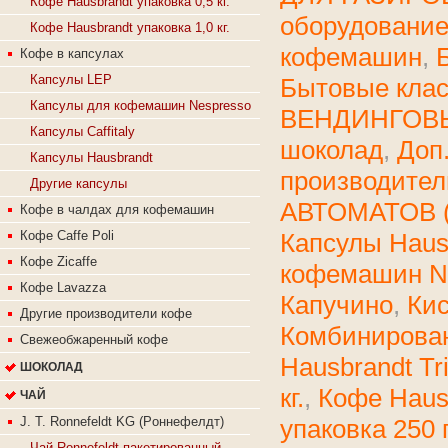
Кофе Hausbrandt упаковка 0,5 кг.
оборудовани
Кофе Hausbrandt упаковка 1,0 кг.
кофемашин
,
Кофе в капсулах
Капсулы LEP
Бытовые кла
Капсулы для кофемашин Nespresso
ВЕНДИНГОВ
Капсулы Caffitaly
шоколад
,
Доп
Капсулы Hausbrandt
производител
Другие капсулы
АВТОМАТОВ 
Кофе в чалдах для кофемашин
Капсулы Haus
Кофе Caffe Poli
Кофе Zicaffe
кофемашин N
Кофе Lavazza
Капучино
,
Ки
Другие производители кофе
Комбинирова
Свежеобжаренный кофе
Hausbrandt Tr
ШОКОЛАД
кг.
,
Кофе Hausb
ЧАЙ
упаковка 250 г
J. T. Ronnefeldt KG (Рoннeфeлдт)
Чай Ronnefeldt пакетированный