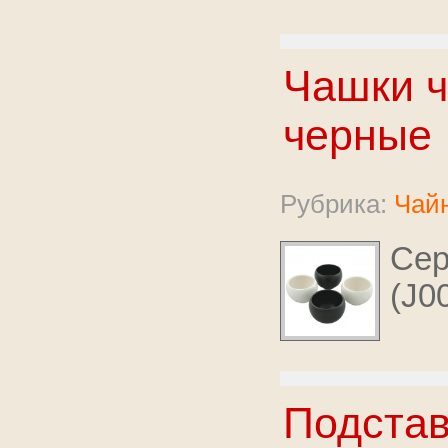
Чашки ч
черные
Рубрика:
Чайн
Се
(J0
Подстав