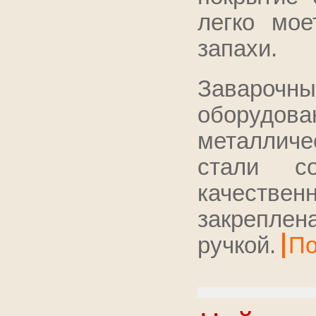
легко мое
запахи.
Заварочный
оборудова
металлич
стали с
качествен
закрепле
ручкой.
По