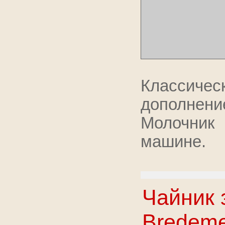
Классиче
дополнен
Молочник
машине.
Чайник 
Bredemei