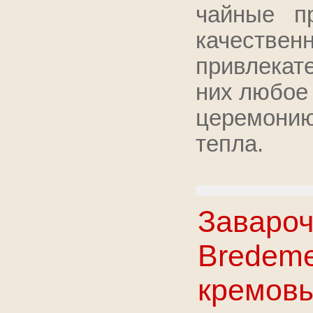
чайные пр
качестве
привлека
них любое
церемони
тепла.
Завароч
Bredemei
кремов