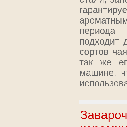
гарантиру
ароматны
периода
подходит 
сортов чая
так же е
машине, ч
использов
Завароч