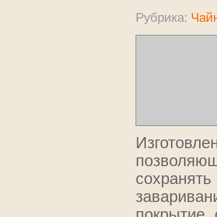
Рубрика:
Чайн
Изготовле
позволяющ
сохранять
заварива
покрытие 