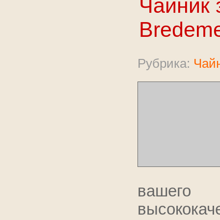
Чайник 
Bredemei
Рубрика:
Чайн
вашего 
высокока