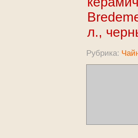
керамич
Bredemei
л., чер
Рубрика:
Чайн