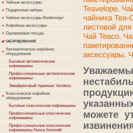
Чайные аксессуары
Teavelope
,
Ча
Подарочные наборы
чайника Tea-
Чайные аксессуары Bredemeijer
листовой для
Кофейные аксессуары
Одноразовая посуда
Чай Teaco
,
Ча
ОБОРУДОВАНИЕ
пакетированн
Автоматическое кофейное
аксессуары
,
Ч
оборудование
Бытовые автоматические
кофемашины
Уважаем
Профессиональные автоматические
кофемашины
нестаби
Эквайринговый терминал Vendista
продукцию
Классическое кофейное
оборудование
указанны
Бытовые классические кофемашины
можете у
Профессиональные классические
кофемашины
извинен
Профессиональные классические
кофемашины Nuova Simonelli