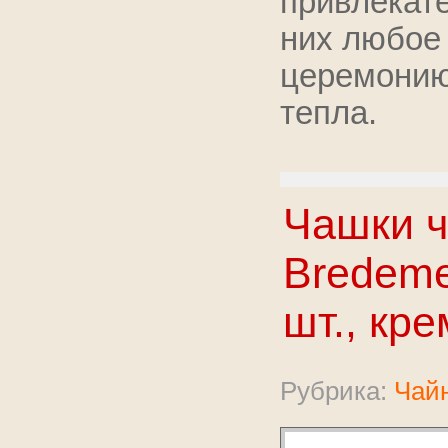
привлека
них любое
церемони
тепла.
Чашки 
Bredemei
шт., кр
Рубрика:
Чайн