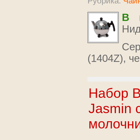
Рубрика:
Чайн
В 
Нид
Сер
(1404Z), ч
Набор B
Jasmin 
молочни