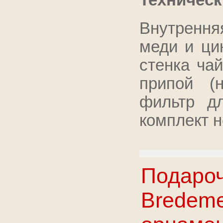
Техническ
Внутрення
меди и ци
стенка ча
припой (
фильтр д
комплект н
Подаро
Bredemei