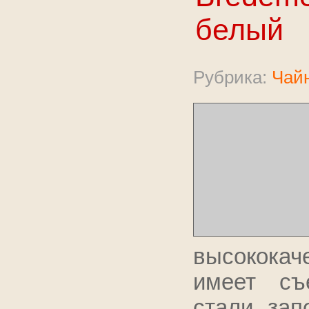
белый
Рубрика:
Чайн
высокока
имеет съ
стали, за