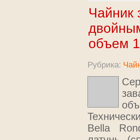
Чайник 
двойным
объем 1
Рубрика:
Чайн
Се
за
об
Texничecк
Bella Ron
латунь (с