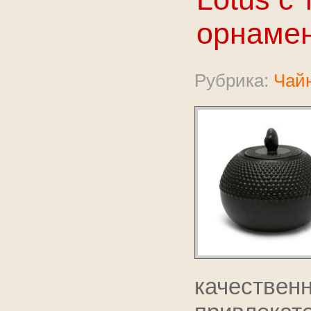
орнаме
Рубрика:
Чайн
качестве