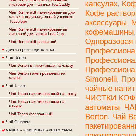
капсулах
,
Коф
листовой для чайника Tea-Caddy
Кофе раство
Чай Ronnefeldt пакетированный для
чашки в индивидуальной упаковке
аксессуары
,
М
Teavelope
Чай Ronnefeldt пакетированный
кофемашины
листовой для чашки Leaf Cup
Одноразовая 
Чай Ronnefeldt развесной
Профессиона
Другие производители чая
Чай Berton
Профессиона
Чай Berton в пирамидках на чашку
Профессиона
Чай Berton пакетированный на
Simonelli
,
Про
чайник
Чай Teaco
чайные напит
Чай Teaco пакетированный на чашку
ЧИСТКИ КО
Чай Teaco пакетированный на
автоматы
,
ЧА
чайник
Чай Teaco фасованный
Berton
,
Чай Be
Чай Grunberg
пакетированн
ЧАЙНО – КОФЕЙНЫЕ АКСЕССУАРЫ
пакетированн