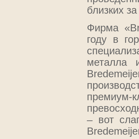
близких за
Фирма «Br
году в го
специализ
металла 
Bredemei
производс
премиум-к
превосход
– вот cла
Bredemeijer